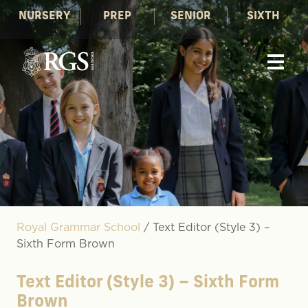
NURSERY
PREP
SENIOR
SIXTH
Royal Grammar School
/
Text Editor (Style 3) –
Sixth Form Brown
Text Editor (Style 3) – Sixth Form
Brown